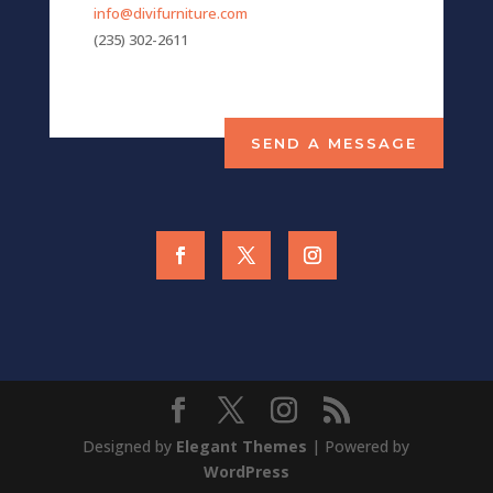
info@divifurniture.com
(235) 302-2611
SEND A MESSAGE
Designed by
Elegant Themes
| Powered by
WordPress