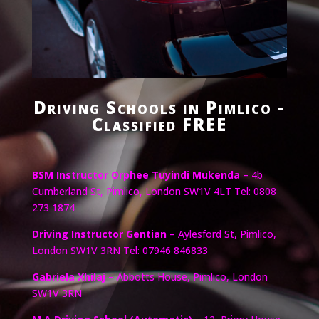
Driving Schools in Pimlico -
Classified FREE
BSM Instructor Orphee Tuyindi Mukenda
– 4b
Cumberland St, Pimlico, London SW1V 4LT Tel: 0808
273 1874
Driving Instructor Gentian
– Aylesford St, Pimlico,
London SW1V 3RN Tel: 07946 846833
Gabriela Xhilaj
– Abbotts House, Pimlico, London
SW1V 3RN