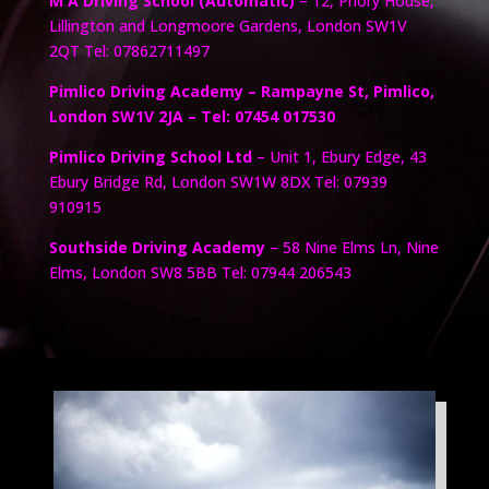
M A Driving School (Automatic)
– 12, Priory House,
Lillington and Longmoore Gardens, London SW1V
2QT Tel: 07862711497
Pimlico Driving Academy – Rampayne St, Pimlico,
London SW1V 2JA – Tel: 07454 017530
Pimlico Driving School Ltd
– Unit 1, Ebury Edge, 43
Ebury Bridge Rd, London SW1W 8DX Tel: 07939
910915
Southside Driving Academy
– 58 Nine Elms Ln, Nine
Elms, London SW8 5BB Tel: 07944 206543